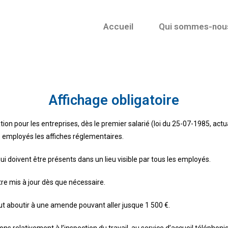
Accueil
Qui sommes-nou
Affichage obligatoire
ation pour les entreprises, dès le premier salarié (loi du 25-07-1985, actua
s employés les affiches réglementaires.
qui doivent être présents dans un lieu visible par tous les employés.
tre mis à jour dès que nécessaire.
eut aboutir à une amende pouvant aller jusque 1 500 €.
ns relativement à l’inspection du travail, au service d’accueil téléphoni