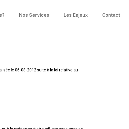
s?
Nos Services
Les Enjeux
Contact
lisée le 06-08-2012 suite à la loi relative au
que, à la médecine du travail, aux consignes de