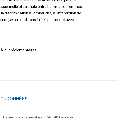
rofessionnelle et salariale entre hommes et femmes,
la discrimination à l’embauche, à l’interdiction de
caux (selon conditions fixées par accord avec
à jour réglementaires.
ORDONNÉES
51, chemin des chevaliers – 56 440 Languidic